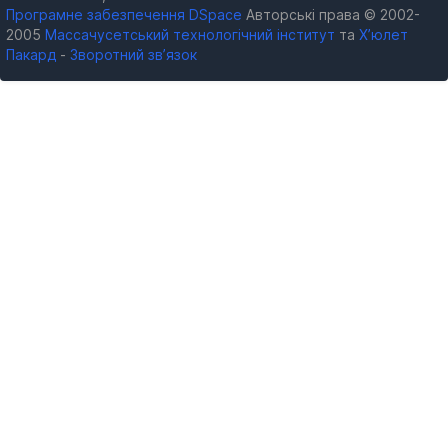
Програмне забезпечення DSpace
Авторські права © 2002-
2005
Массачусетський технологічний інститут
та
Х’юлет
Пакард
-
Зворотний зв’язок