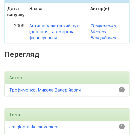
Дата
Назва
Автор(и)
випуску
2009
Антиглобалістський рух:
Трофименко,
ідеологія та джерела
Микола
фінансування
Валерійович
Перегляд
Автор
Трофименко, Микола Валерійович
1
Тема
antiglobalistic movement
1