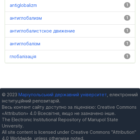
antiglobalizm
1
антиглобализм
1
антиглобалистское движение
1
антиглобалізм
1
глобалізація
1
© 2023
Маріупольський державний університет
, електронний
інституційний репозитарій.
Весь контент сайту доступно за ліцензією: Creative Commons
«Attribution» 4.0 Всесвітня, якщо не зазначено інше.
The Electronic Institutional Repository of Mariupol State
University.
All site content is licensed under Creative Commons "Attribution"
4.0 Worldwide, unless otherwise noted.