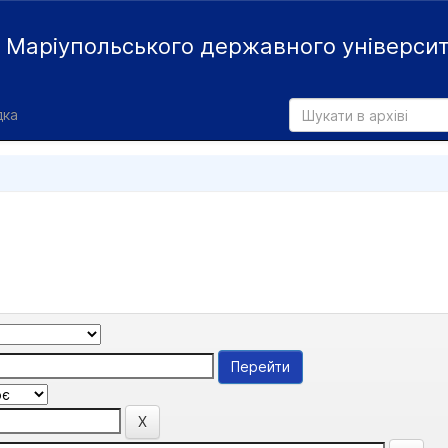
й
Маріупольського державного універси
дка