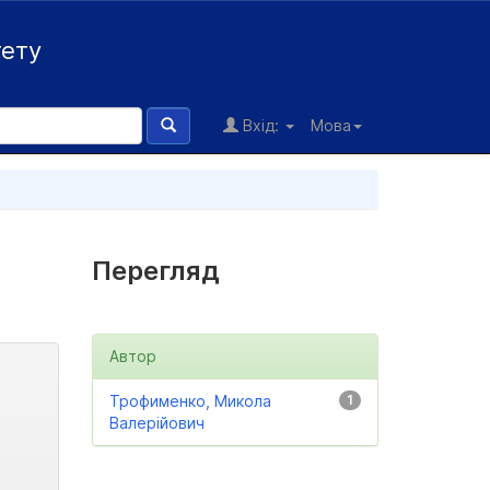
тету
Вхід:
Мова
Перегляд
Автор
Трофименко, Микола
1
Валерійович