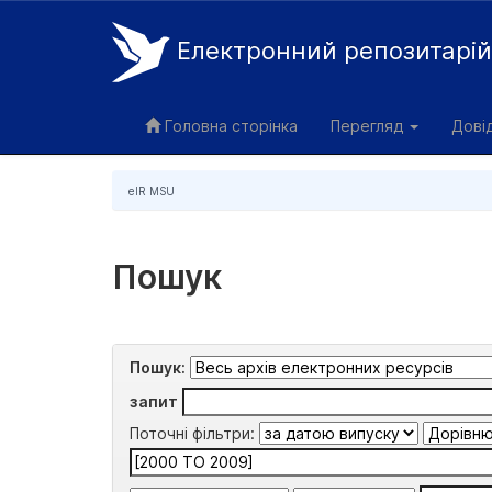
Електронний репозитарі
Skip
navigation
Головна сторінка
Перегляд
Дові
eIR MSU
Пошук
Пошук:
запит
Поточні фільтри: