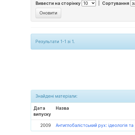
Вивести на сторінку
|
Сортування
Результати 1-1 зі 1.
Знайдені матеріали:
Дата
Назва
випуску
2009
Антиглобалістський рух: ідеологія т