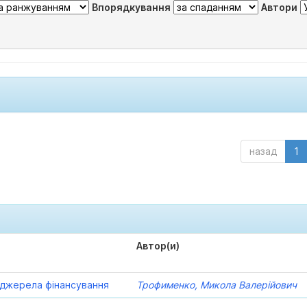
Впорядкування
Автори
назад
1
Автор(и)
а джерела фінансування
Трофименко, Микола Валерійович