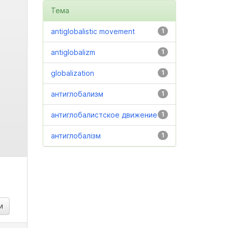
Тема
antiglobalistic movement
1
antiglobalizm
1
globalization
1
антиглобализм
1
антиглобалистское движение
1
антиглобалізм
1