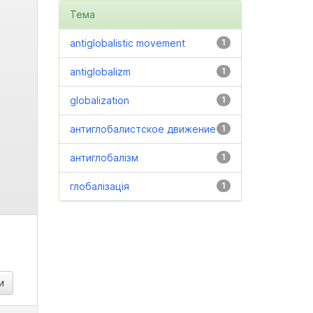
Тема
antiglobalistic movement
1
antiglobalizm
1
globalization
1
антиглобалистское движение
1
антиглобалізм
1
глобалізація
1