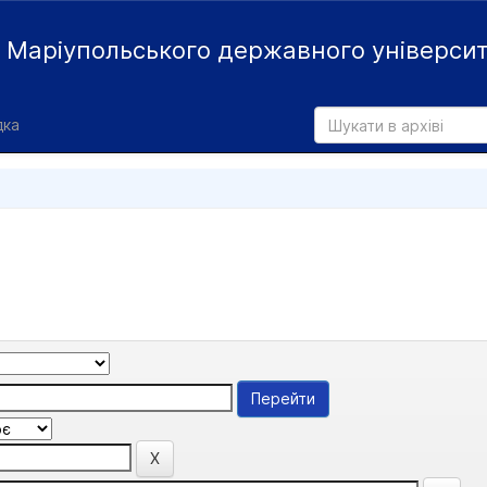
й
Маріупольського державного універси
дка