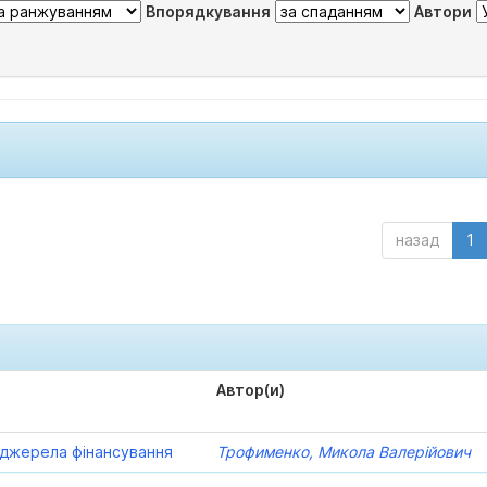
Впорядкування
Автори
назад
1
Автор(и)
а джерела фінансування
Трофименко, Микола Валерійович