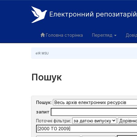
Електронний репозитарі
Skip
navigation
Головна сторінка
Перегляд
Дові
eIR MSU
Пошук
Пошук:
запит
Поточні фільтри: