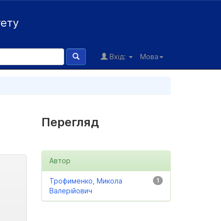
тету
Вхід:
Мова
Перегляд
Автор
Трофименко, Микола
1
Валерійович