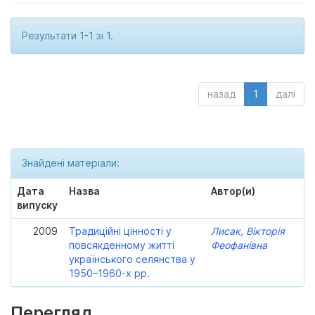
Результати 1-1 зі 1.
назад
1
далі
Знайдені матеріали:
Дата
Назва
Автор(и)
випуску
2009
Традиційні цінності у
Лисак, Вікторія
повсякденному житті
Феофанівна
українського селянства у
1950–1960-х рр.
Перегляд