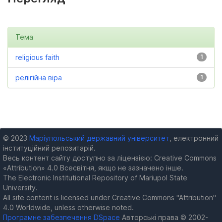
Тема
religious faith
1
релігійна віра
1
© 2023
Маріупольський державний університет
, електронний
інституційний репозитарій.
Весь контент сайту доступно за ліцензією: Creative Commons
«Attribution» 4.0 Всесвітня, якщо не зазначено інше.
The Electronic Institutional Repository of Mariupol State
University.
All site content is licensed under Creative Commons "Attribution"
4.0 Worldwide, unless otherwise noted.
Програмне забезпечення DSpace
Авторські права © 2002-