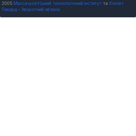
2005
Массачусетський технологічний інститут
та
Х’юлет
Пакард
-
Зворотний зв’язок