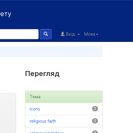
тету
Вхід:
Мова
Перегляд
Тема
icons
1
religious faith
1
1