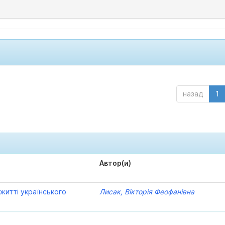
назад
1
Автор(и)
 житті українського
Лисак, Вікторія Феофанівна