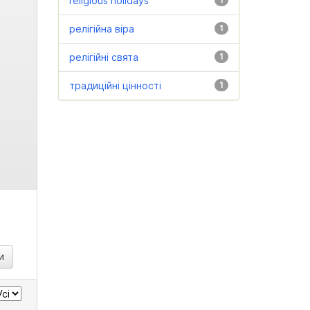
religious holidays
релігійна віра
1
релігійні свята
1
традиційні цінності
1