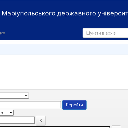
й
Маріупольського державного універси
дка