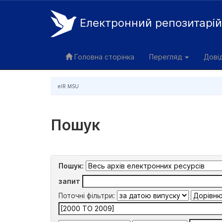
Електронний репозитарі
Skip
navigation
Головна сторінка
Перегляд
Дові
eIR MSU
Пошук
Пошук:
запит
Поточні фільтри: