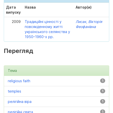
Дата
Назва
Автор(и)
випуску
2009
Традиційні цінності у
Лисак, Вікторія
повсякденному житті
Феофанівна
українського селянства у
1950–1960-х рр.
Перегляд
Тема
religious faith
1
temples
1
релігійна віра
1
релігійні свята
1