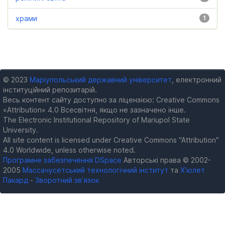
храми
1
© 2023
Маріупольський державний університет
, електронний
інституційний репозитарій.
Весь контент сайту доступно за ліцензією: Creative Commons
«Attribution» 4.0 Всесвітня, якщо не зазначено інше.
The Electronic Institutional Repository of Mariupol State
University.
All site content is licensed under Creative Commons "Attribution"
4.0 Worldwide, unless otherwise noted.
Програмне забезпечення DSpace
Авторські права © 2002-
2005
Массачусетський технологічний інститут
та
Х’юлет
Пакард
-
Зворотний зв’язок