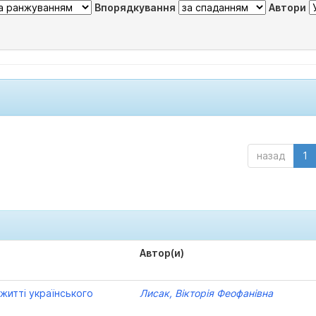
Впорядкування
Автори
назад
1
Автор(и)
 житті українського
Лисак, Вікторія Феофанівна