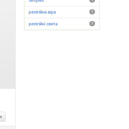
temples
релігійна віра
1
релігійні свята
1