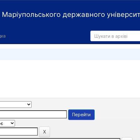
й
Маріупольського державного універси
дка