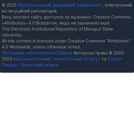
© 2023
Маріупольський державний університет
, електронний
інституційний репозитарій.
Весь контент сайту доступно за ліцензією: Creative Commons
«Attribution» 4.0 Всесвітня, якщо не зазначено інше.
The Electronic Institutional Repository of Mariupol State
University.
All site content is licensed under Creative Commons "Attribution"
4.0 Worldwide, unless otherwise noted.
Програмне забезпечення DSpace
Авторські права © 2002-
2005
Массачусетський технологічний інститут
та
Х’юлет
Пакард
-
Зворотний зв’язок