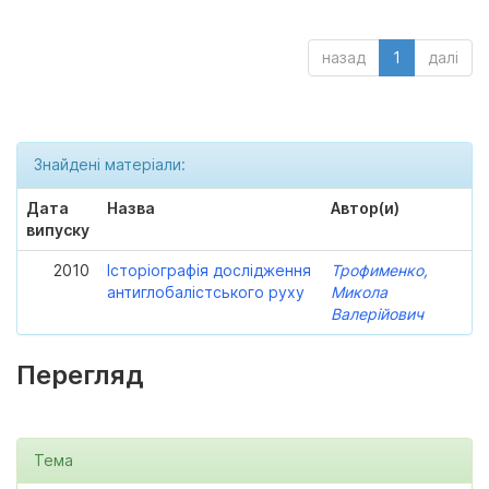
назад
1
далі
Знайдені матеріали:
Дата
Назва
Автор(и)
випуску
2010
Історіографія дослідження
Трофименко,
антиглобалістського руху
Микола
Валерійович
Перегляд
Тема