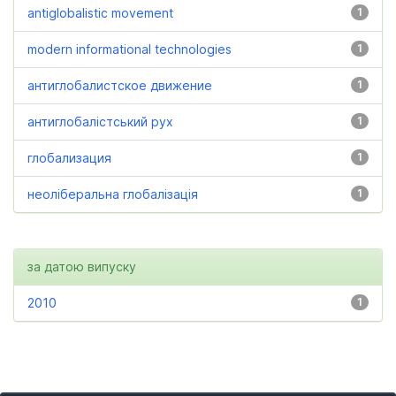
antiglobalistic movement
1
modern informational technologies
1
антиглобалистское движение
1
антиглобалістський рух
1
глобализация
1
неоліберальна глобалізація
1
за датою випуску
2010
1