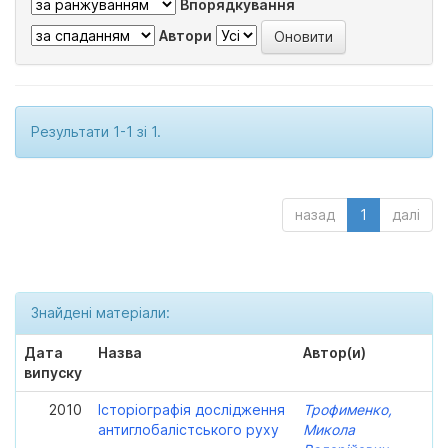
Впорядкування
Автори
Результати 1-1 зі 1.
назад
1
далі
Знайдені матеріали:
Дата
Назва
Автор(и)
випуску
2010
Історіографія дослідження
Трофименко,
антиглобалістського руху
Микола