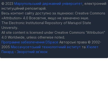
© 2023
Маріупольський державний університет
, електронний
інституційний репозитарій.
Весь контент сайту доступно за ліцензією: Creative Commons
«Attribution» 4.0 Всесвітня, якщо не зазначено інше.
The Electronic Institutional Repository of Mariupol State
University.
All site content is licensed under Creative Commons "Attribution"
4.0 Worldwide, unless otherwise noted.
Програмне забезпечення DSpace
Авторські права © 2002-
2005
Массачусетський технологічний інститут
та
Х’юлет
Пакард
-
Зворотний зв’язок