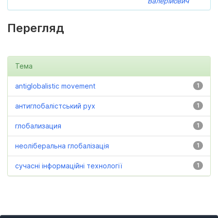
Валерійович
Перегляд
Тема
antiglobalistic movement
1
антиглобалістський рух
1
глобализация
1
неоліберальна глобалізація
1
сучасні інформаційні технології
1