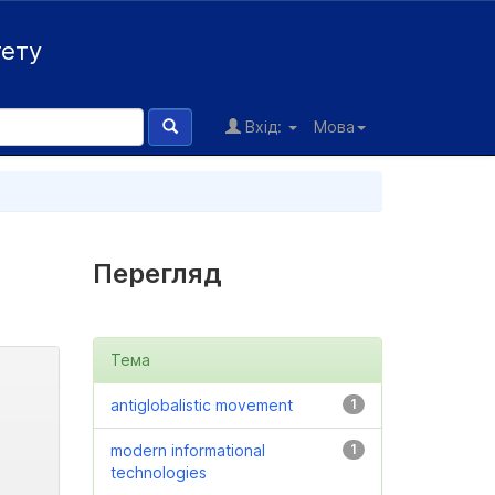
тету
Вхід:
Мова
Перегляд
Тема
antiglobalistic movement
1
modern informational
1
technologies