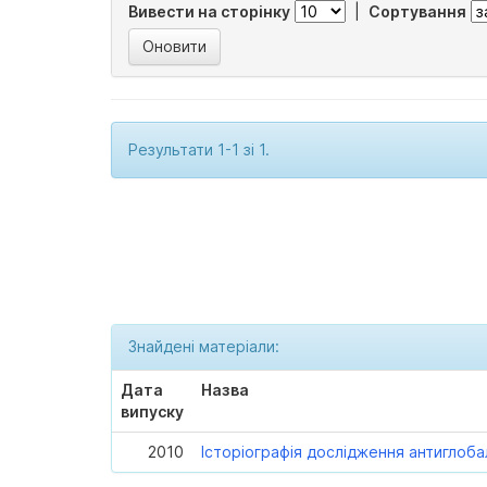
Вивести на сторінку
|
Сортування
Результати 1-1 зі 1.
Знайдені матеріали:
Дата
Назва
випуску
2010
Історіографія дослідження антиглоба