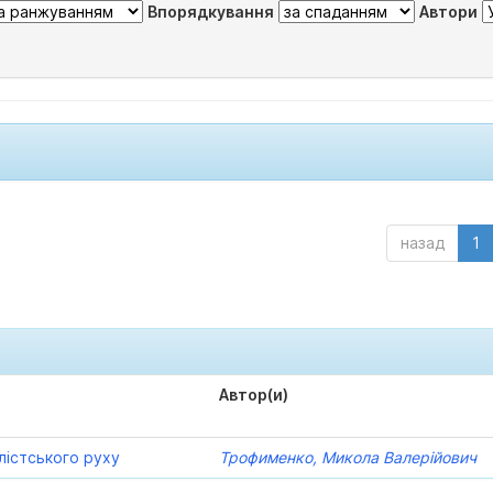
Впорядкування
Автори
назад
1
Автор(и)
лістського руху
Трофименко, Микола Валерійович