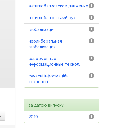
антиглобалистское движение
1
антиглобалістський рух
1
глобализация
1
неолиберальная
1
глобализация
современные
1
информационные технол...
сучасні інформаційні
1
технології
за датою випуску
2010
1