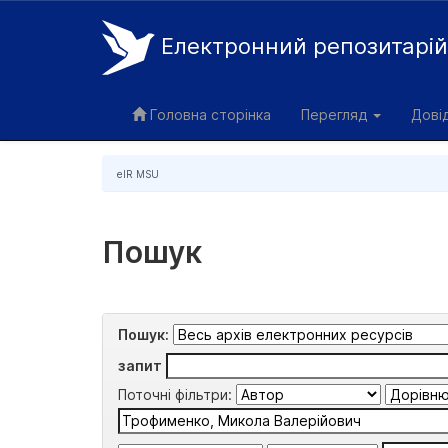
Електронний репозитарі
Skip
navigation
Головна сторінка
Перегляд
Дові
eIR MSU
Пошук
Пошук:
запит
Поточні фільтри: