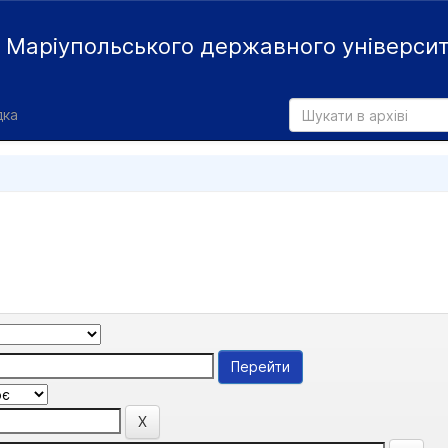
й
Маріупольського державного універси
дка