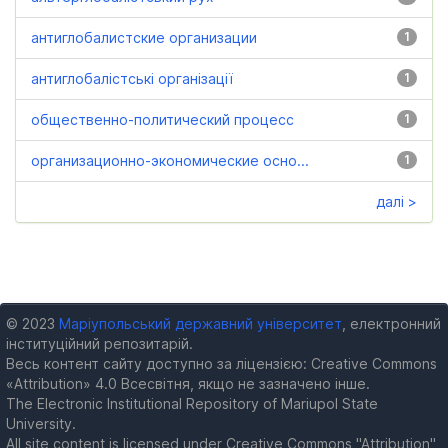
антиглобалистские организации
1
антиглобалістські організації
1
общественно-политический процесс
1
организационно-экономические осно...
1
далі >
© 2023
Маріупольський державний університет
, електронний
інституційний репозитарій.
Весь контент сайту доступно за ліцензією: Creative Commons
«Attribution» 4.0 Всесвітня, якщо не зазначено інше.
The Electronic Institutional Repository of Mariupol State
University.
All site content is licensed under Creative Commons "Attribution"