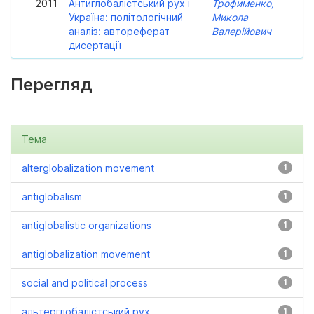
2011
Антиглобалістський рух і
Трофименко,
Україна: політологічний
Микола
аналіз: автореферат
Валерійович
дисертації
Перегляд
Тема
alterglobalization movement
1
antiglobalism
1
antiglobalistic organizations
1
antiglobalization movement
1
social and political process
1
альтерглобалістський рух
1