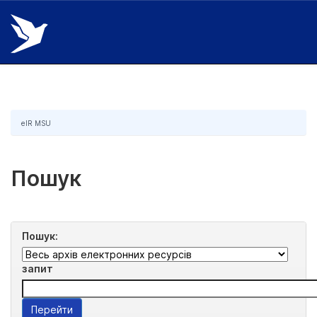
Skip
navigation
eIR MSU
Пошук
Пошук:
запит