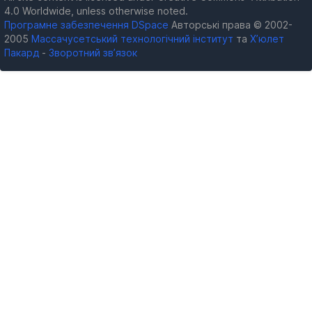
4.0 Worldwide, unless otherwise noted.
Програмне забезпечення DSpace
Авторські права © 2002-
2005
Массачусетський технологічний інститут
та
Х’юлет
Пакард
-
Зворотний зв’язок