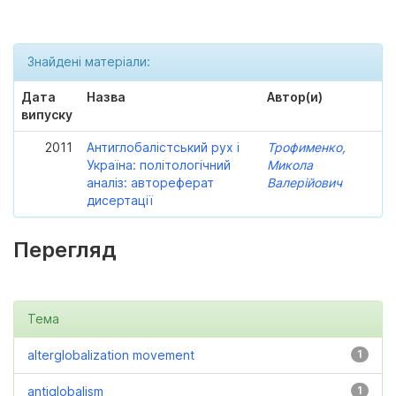
Знайдені матеріали:
Дата
Назва
Автор(и)
випуску
2011
Антиглобалістський рух і
Трофименко,
Україна: політологічний
Микола
аналіз: автореферат
Валерійович
дисертації
Перегляд
Тема
alterglobalization movement
1
antiglobalism
1