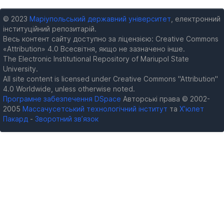
© 2023
Маріупольський державний університет
, електронний
інституційний репозитарій.
Весь контент сайту доступно за ліцензією: Creative Commons
«Attribution» 4.0 Всесвітня, якщо не зазначено інше.
The Electronic Institutional Repository of Mariupol State
University.
All site content is licensed under Creative Commons "Attribution"
4.0 Worldwide, unless otherwise noted.
Програмне забезпечення DSpace
Авторські права © 2002-
2005
Массачусетський технологічний інститут
та
Х’юлет
Пакард
-
Зворотний зв’язок