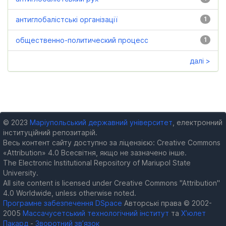
антиглобалістські організації
1
общественно-политический процесс
1
далі >
© 2023
Маріупольський державний університет
, електронний
інституційний репозитарій.
Весь контент сайту доступно за ліцензією: Creative Commons
«Attribution» 4.0 Всесвітня, якщо не зазначено інше.
The Electronic Institutional Repository of Mariupol State
University.
All site content is licensed under Creative Commons "Attribution"
4.0 Worldwide, unless otherwise noted.
Програмне забезпечення DSpace
Авторські права © 2002-
2005
Массачусетський технологічний інститут
та
Х’юлет
Пакард
-
Зворотний зв’язок