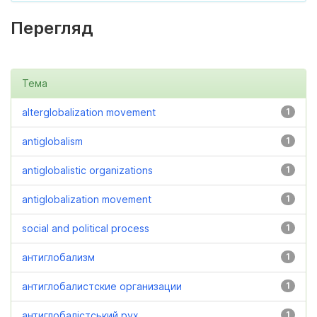
Перегляд
Тема
alterglobalization movement
1
antiglobalism
1
antiglobalistic organizations
1
antiglobalization movement
1
social and political process
1
антиглобализм
1
антиглобалистские организации
1
антиглобалістський рух
1