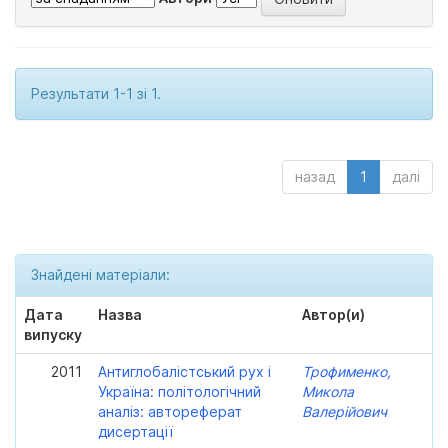
Результати 1-1 зі 1.
назад
1
далі
Знайдені матеріали:
Дата
Назва
Автор(и)
випуску
2011
Антиглобалістський рух і
Трофименко,
Україна: політологічний
Микола
аналіз: автореферат
Валерійович
дисертації