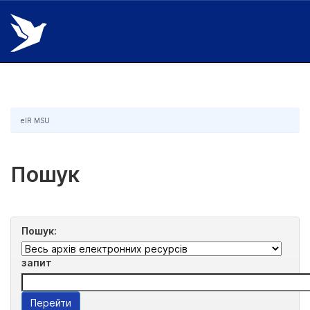
Skip
navigation
eIR MSU
Пошук
Пошук:
запит