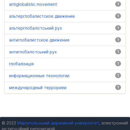
antiglobalistic movement
1
альтерглобалистское движение
1
альтерглобалістський рух
1
антиглобалистское движение
1
антиглобалістський рух
1
глобалізація
1
информационные технологии
1
международный терроризм
1
© 2023
Маріупольський державний університет
, електронний
інституційний репозитарій.