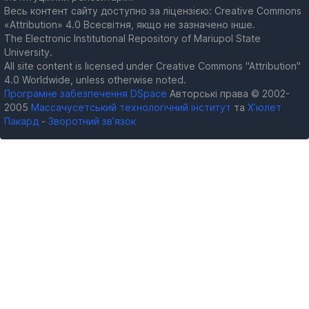
Весь контент сайту доступно за ліцензією: Creative Commons
«Attribution» 4.0 Всесвітня, якщо не зазначено інше.
The Electronic Institutional Repository of Mariupol State
University.
All site content is licensed under Creative Commons "Attribution"
4.0 Worldwide, unless otherwise noted.
Програмне забезпечення DSpace
Авторські права © 2002-
2005
Массачусетський технологічний інститут
та
Х’юлет
Пакард
-
Зворотний зв’язок