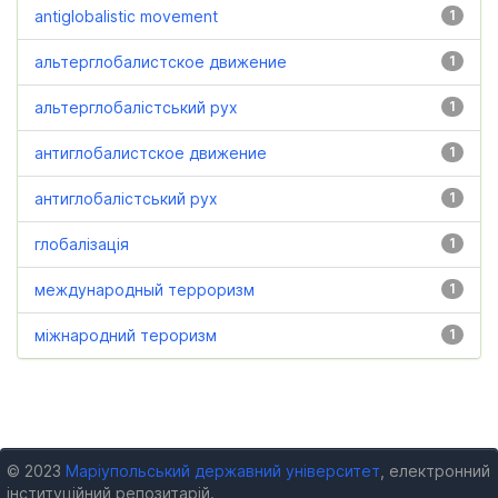
antiglobalistic movement
1
альтерглобалистское движение
1
альтерглобалістський рух
1
антиглобалистское движение
1
антиглобалістський рух
1
глобалізація
1
международный терроризм
1
міжнародний тероризм
1
© 2023
Маріупольський державний університет
, електронний
інституційний репозитарій.