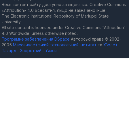
Весь контент сайту доступно за ліцензією: Creative Commons
«Attribution» 4.0 Всесвітня, якщо не зазначено інше.
The Electronic Institutional Repository of Mariupol State
University.
All site content is licensed under Creative Commons "Attribution"
4.0 Worldwide, unless otherwise noted.
Програмне забезпечення DSpace
Авторські права © 2002-
2005
Массачусетський технологічний інститут
та
Х’юлет
Пакард
-
Зворотний зв’язок