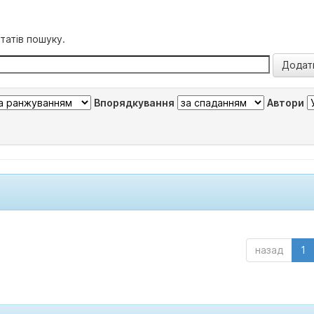
татів пошуку.
Впорядкування
Автори
назад
1