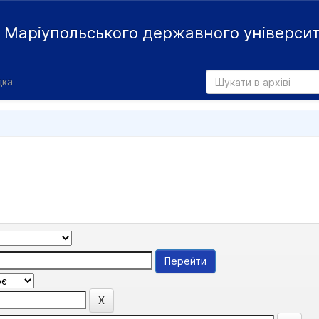
й
Маріупольського державного універси
дка