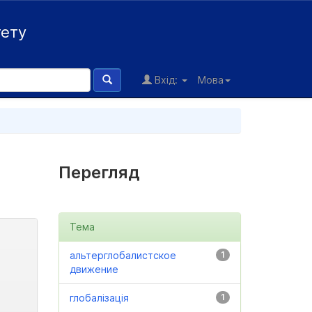
тету
Вхід:
Мова
Перегляд
Тема
альтерглобалистское
1
движение
глобалізація
1