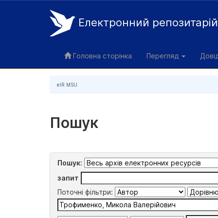
Електронний репозитарі
Skip
navigation
Головна сторінка
Перегляд
Дові
eIR MSU
Пошук
Пошук:
запит
Поточні фільтри: