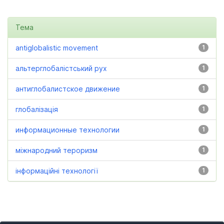
Тема
antiglobalistic movement
1
альтерглобалістський рух
1
антиглобалистское движение
1
глобалізація
1
информационные технологии
1
міжнародний тероризм
1
інформаційні технології
1