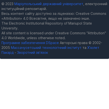
© 2023
Маріупольський державний університет
, електронний
інституційний репозитарій.
Весь контент сайту доступно за ліцензією: Creative Commons
«Attribution» 4.0 Всесвітня, якщо не зазначено інше.
The Electronic Institutional Repository of Mariupol State
University.
All site content is licensed under Creative Commons "Attribution"
4.0 Worldwide, unless otherwise noted.
Програмне забезпечення DSpace
Авторські права © 2002-
2005
Массачусетський технологічний інститут
та
Х’юлет
Пакард
-
Зворотний зв’язок