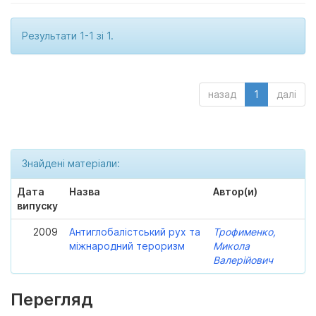
Результати 1-1 зі 1.
назад
1
далі
Знайдені матеріали:
Дата
Назва
Автор(и)
випуску
2009
Антиглобалістський рух та
Трофименко,
міжнародний тероризм
Микола
Валерійович
Перегляд