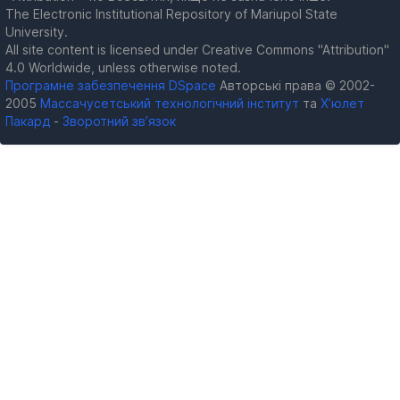
The Electronic Institutional Repository of Mariupol State
University.
All site content is licensed under Creative Commons "Attribution"
4.0 Worldwide, unless otherwise noted.
Програмне забезпечення DSpace
Авторські права © 2002-
2005
Массачусетський технологічний інститут
та
Х’юлет
Пакард
-
Зворотний зв’язок