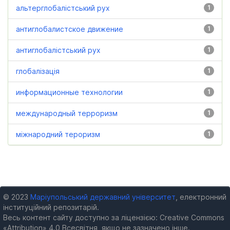
альтерглобалістський рух
1
антиглобалистское движение
1
антиглобалістський рух
1
глобалізація
1
информационные технологии
1
международный терроризм
1
міжнародний тероризм
1
© 2023
Маріупольський державний університет
, електронний
інституційний репозитарій.
Весь контент сайту доступно за ліцензією: Creative Commons
«Attribution» 4.0 Всесвітня, якщо не зазначено інше.