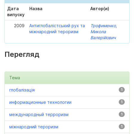
Дата
Назва
Автор(и)
випуску
2009
Антиглобалістський рух та
Трофименко,
міжнародний тероризм
Микола
Валерійович
Перегляд
Тема
глобалізація
1
информационные технологии
1
международный терроризм
1
міжнародний тероризм
1