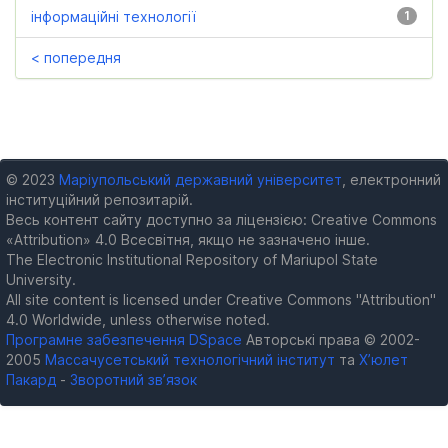
інформаційні технології
1
< попередня
© 2023
Маріупольський державний університет
, електронний
інституційний репозитарій.
Весь контент сайту доступно за ліцензією: Creative Commons
«Attribution» 4.0 Всесвітня, якщо не зазначено інше.
The Electronic Institutional Repository of Mariupol State
University.
All site content is licensed under Creative Commons "Attribution"
4.0 Worldwide, unless otherwise noted.
Програмне забезпечення DSpace
Авторські права © 2002-
2005
Массачусетський технологічний інститут
та
Х’юлет
Пакард
-
Зворотний зв’язок