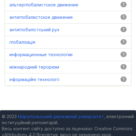
альтерглобалистское движение
1
антиглобалистское движение
1
антиглобалістський рух
1
глобалізація
1
информационные технологии
1
міжнародний тероризм
1
інформаційні технології
1
© 2023
Маріупольський державний університет
, електронний
інституційний репозитарій.
Весь контент сайту доступно за ліцензією: Creative Commons
«Attribution» 4.0 Всесвітня, якщо не зазначено інше.