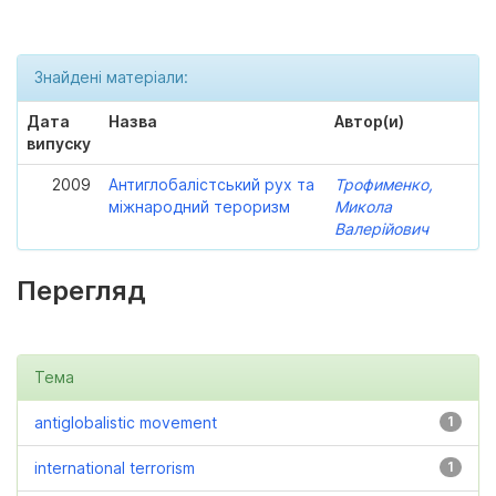
Знайдені матеріали:
Дата
Назва
Автор(и)
випуску
2009
Антиглобалістський рух та
Трофименко,
міжнародний тероризм
Микола
Валерійович
Перегляд
Тема
antiglobalistic movement
1
international terrorism
1