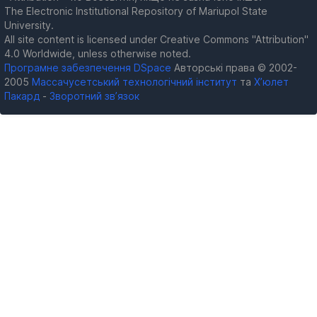
The Electronic Institutional Repository of Mariupol State
University.
All site content is licensed under Creative Commons "Attribution"
4.0 Worldwide, unless otherwise noted.
Програмне забезпечення DSpace
Авторські права © 2002-
2005
Массачусетський технологічний інститут
та
Х’юлет
Пакард
-
Зворотний зв’язок