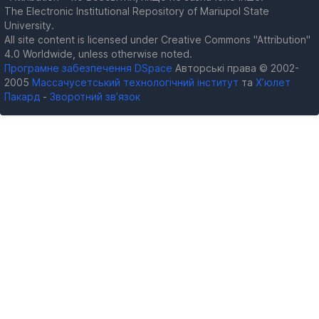
The Electronic Institutional Repository of Mariupol State
University.
All site content is licensed under Creative Commons "Attribution"
4.0 Worldwide, unless otherwise noted.
Програмне забезпечення DSpace
Авторські права © 2002-
2005
Массачусетський технологічний інститут
та
Х’юлет
Пакард
-
Зворотний зв’язок