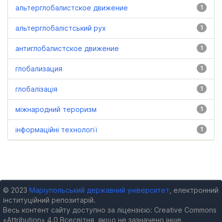
альтерглобалистское движение
1
альтерглобалістський рух
1
антиглобалистское движение
1
глобализация
1
глобалізація
1
міжнародний тероризм
1
інформаційні технології
1
© 2023
Маріупольський державний університет
, електронний
інституційний репозитарій.
Весь контент сайту доступно за ліцензією: Creative Commons
«Attribution» 4.0 Всесвітня, якщо не зазначено інше.