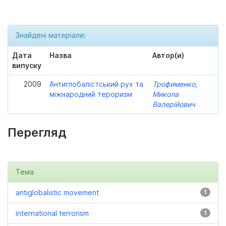
Знайдені матеріали:
Дата
Назва
Автор(и)
випуску
2009
Антиглобалістський рух та
Трофименко,
міжнародний тероризм
Микола
Валерійович
Перегляд
Тема
antiglobalistic movement
1
international terrorism
1