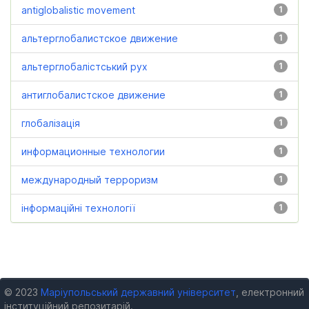
antiglobalistic movement
1
альтерглобалистское движение
1
альтерглобалістський рух
1
антиглобалистское движение
1
глобалізація
1
информационные технологии
1
международный терроризм
1
інформаційні технології
1
© 2023
Маріупольський державний університет
, електронний
інституційний репозитарій.