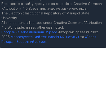
Весь контент сайту доступно за ліцензією: Creative Commons
«Attribution» 4.0 Всесвітня, якщо не зазначено інше.
The Electronic Institutional Repository of Mariupol State
University.
All site content is licensed under Creative Commons "Attribution"
4.0 Worldwide, unless otherwise noted.
Програмне забезпечення DSpace
Авторські права © 2002-
2005
Массачусетський технологічний інститут
та
Х’юлет
Пакард
-
Зворотний зв’язок