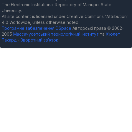
The Electronic Institutional Repository of Mariupol State
University.
All site content is licensed under Creative Commons "Attribution"
4.0 Worldwide, unless otherwise noted.
Програмне забезпечення DSpace
Авторські права © 2002-
2005
Массачусетський технологічний інститут
та
Х’юлет
Пакард
-
Зворотний зв’язок