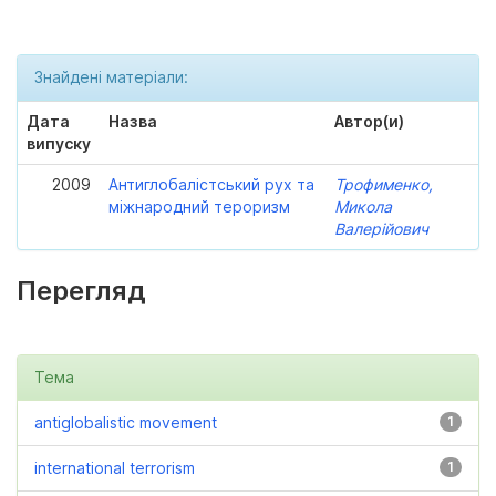
Знайдені матеріали:
Дата
Назва
Автор(и)
випуску
2009
Антиглобалістський рух та
Трофименко,
міжнародний тероризм
Микола
Валерійович
Перегляд
Тема
antiglobalistic movement
1
international terrorism
1