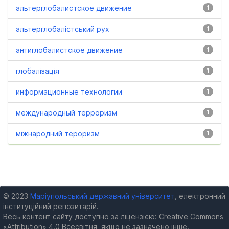
альтерглобалистское движение
1
альтерглобалістський рух
1
антиглобалистское движение
1
глобалізація
1
информационные технологии
1
международный терроризм
1
міжнародний тероризм
1
© 2023
Маріупольський державний університет
, електронний
інституційний репозитарій.
Весь контент сайту доступно за ліцензією: Creative Commons
«Attribution» 4.0 Всесвітня, якщо не зазначено інше.