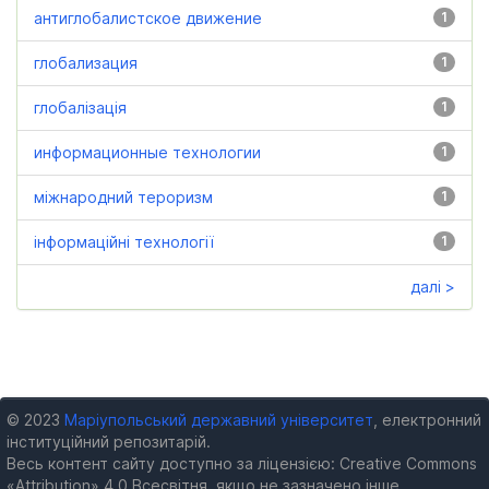
антиглобалистское движение
1
глобализация
1
глобалізація
1
информационные технологии
1
міжнародний тероризм
1
інформаційні технології
1
далі >
© 2023
Маріупольський державний університет
, електронний
інституційний репозитарій.
Весь контент сайту доступно за ліцензією: Creative Commons
«Attribution» 4.0 Всесвітня, якщо не зазначено інше.