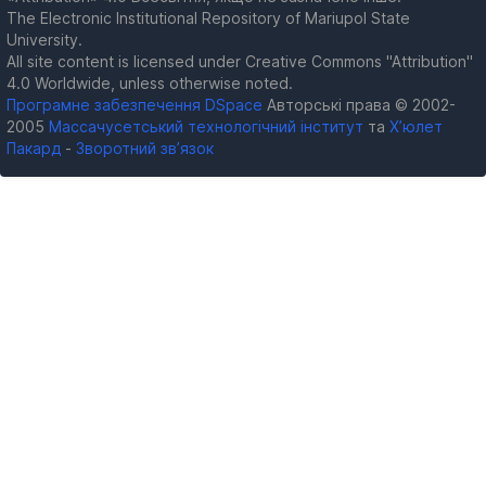
The Electronic Institutional Repository of Mariupol State
University.
All site content is licensed under Creative Commons "Attribution"
4.0 Worldwide, unless otherwise noted.
Програмне забезпечення DSpace
Авторські права © 2002-
2005
Массачусетський технологічний інститут
та
Х’юлет
Пакард
-
Зворотний зв’язок