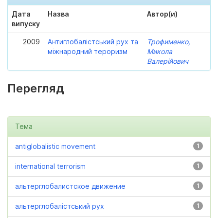
Дата
Назва
Автор(и)
випуску
2009
Антиглобалістський рух та
Трофименко,
міжнародний тероризм
Микола
Валерійович
Перегляд
Тема
antiglobalistic movement
1
international terrorism
1
альтерглобалистское движение
1
альтерглобалістський рух
1