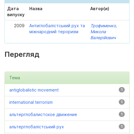
Дата
Назва
Автор(и)
випуску
2009
Антиглобалістський рух та
Трофименко,
міжнародний тероризм
Микола
Валерійович
Перегляд
Тема
antiglobalistic movement
1
international terrorism
1
альтерглобалистское движение
1
альтерглобалістський рух
1