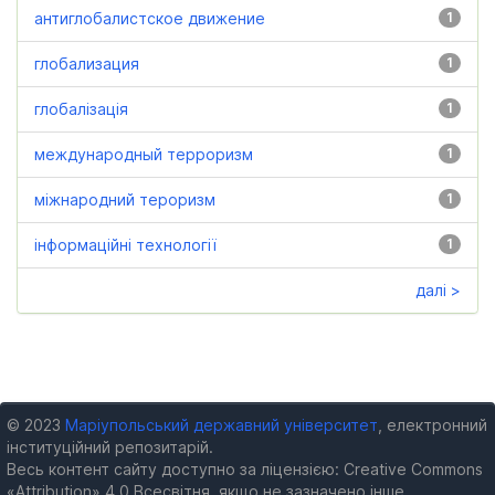
антиглобалистское движение
1
глобализация
1
глобалізація
1
международный терроризм
1
міжнародний тероризм
1
інформаційні технології
1
далі >
© 2023
Маріупольський державний університет
, електронний
інституційний репозитарій.
Весь контент сайту доступно за ліцензією: Creative Commons
«Attribution» 4.0 Всесвітня, якщо не зазначено інше.