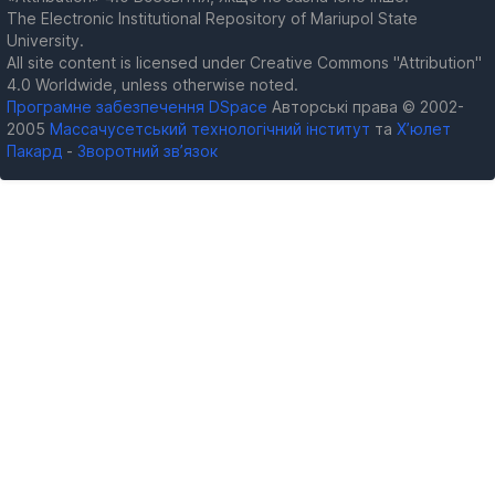
The Electronic Institutional Repository of Mariupol State
University.
All site content is licensed under Creative Commons "Attribution"
4.0 Worldwide, unless otherwise noted.
Програмне забезпечення DSpace
Авторські права © 2002-
2005
Массачусетський технологічний інститут
та
Х’юлет
Пакард
-
Зворотний зв’язок