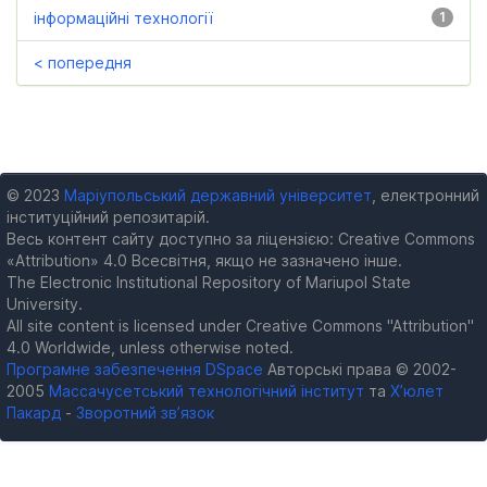
інформаційні технології
1
< попередня
© 2023
Маріупольський державний університет
, електронний
інституційний репозитарій.
Весь контент сайту доступно за ліцензією: Creative Commons
«Attribution» 4.0 Всесвітня, якщо не зазначено інше.
The Electronic Institutional Repository of Mariupol State
University.
All site content is licensed under Creative Commons "Attribution"
4.0 Worldwide, unless otherwise noted.
Програмне забезпечення DSpace
Авторські права © 2002-
2005
Массачусетський технологічний інститут
та
Х’юлет
Пакард
-
Зворотний зв’язок