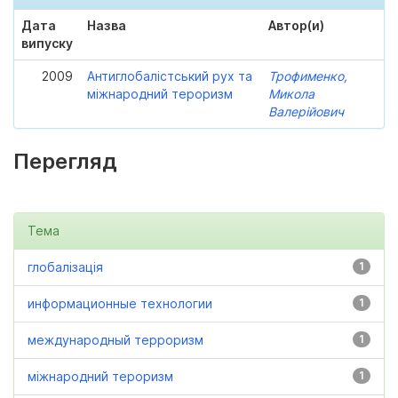
Дата
Назва
Автор(и)
випуску
2009
Антиглобалістський рух та
Трофименко,
міжнародний тероризм
Микола
Валерійович
Перегляд
Тема
глобалізація
1
информационные технологии
1
международный терроризм
1
міжнародний тероризм
1