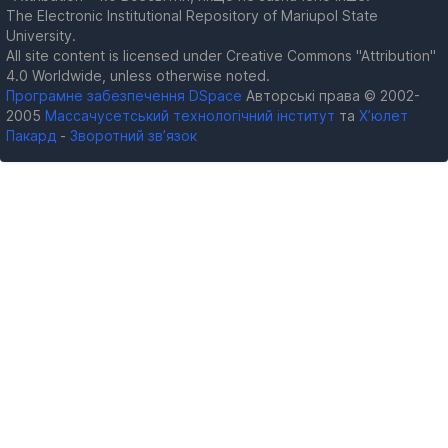
The Electronic Institutional Repository of Mariupol State
University.
All site content is licensed under Creative Commons "Attribution"
4.0 Worldwide, unless otherwise noted.
Програмне забезпечення DSpace
Авторські права © 2002-
2005
Массачусетський технологічний інститут
та
Х’юлет
Пакард
-
Зворотний зв’язок