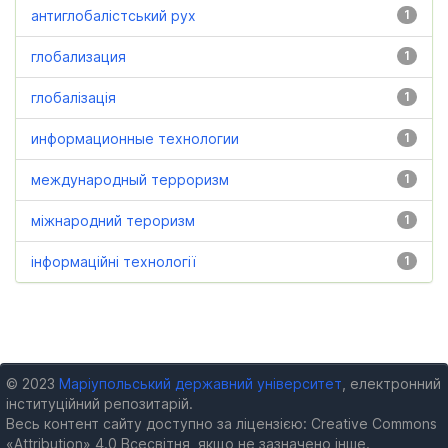
антиглобалістський рух
1
глобализация
1
глобалізація
1
информационные технологии
1
международный терроризм
1
міжнародний тероризм
1
інформаційні технології
1
© 2023
Маріупольський державний університет
, електронний
інституційний репозитарій.
Весь контент сайту доступно за ліцензією: Creative Commons
«Attribution» 4.0 Всесвітня, якщо не зазначено інше.