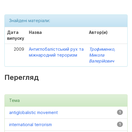
Знайдені матеріали:
Дата
Назва
Автор(и)
випуску
2009
Антиглобалістський рух та
Трофименко,
міжнародний тероризм
Микола
Валерійович
Перегляд
Тема
antiglobalistic movement
1
international terrorism
1