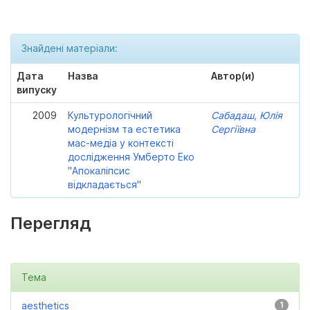
Знайдені матеріали:
Дата
Назва
Автор(и)
випуску
2009
Культурологічний
Сабадаш, Юлія
модернізм та естетика
Сергіївна
мас-медіа у контексті
дослідження Умберто Еко
"Апокаліпсис
відкладається"
Перегляд
Тема
aesthetics
1