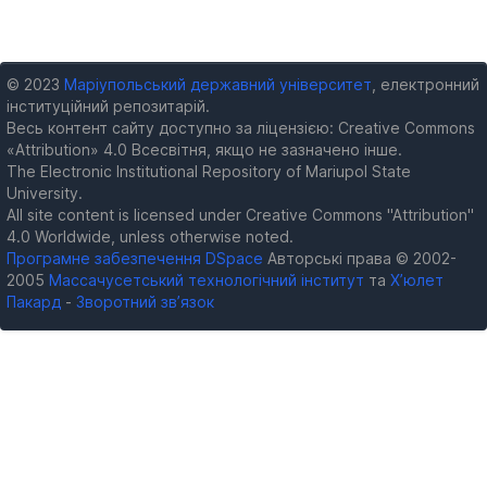
© 2023
Маріупольський державний університет
, електронний
інституційний репозитарій.
Весь контент сайту доступно за ліцензією: Creative Commons
«Attribution» 4.0 Всесвітня, якщо не зазначено інше.
The Electronic Institutional Repository of Mariupol State
University.
All site content is licensed under Creative Commons "Attribution"
4.0 Worldwide, unless otherwise noted.
Програмне забезпечення DSpace
Авторські права © 2002-
2005
Массачусетський технологічний інститут
та
Х’юлет
Пакард
-
Зворотний зв’язок