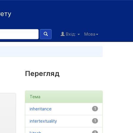
тету
Вхід:
Мова
Перегляд
Тема
inheritance
1
intertextuality
1
1