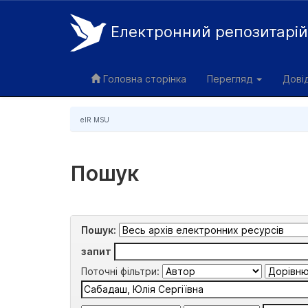
Електронний репозитарі
Skip
navigation
Головна сторінка
Перегляд
Дові
eIR MSU
Пошук
Пошук:
запит
Поточні фільтри: