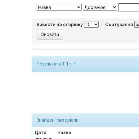
Вивести на сторінку
|
Сортування
Результати 1-1 зі 1.
Знайдені матеріали:
Дата
Назва
випуску