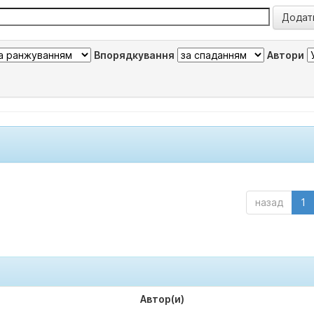
Впорядкування
Автори
назад
1
Автор(и)