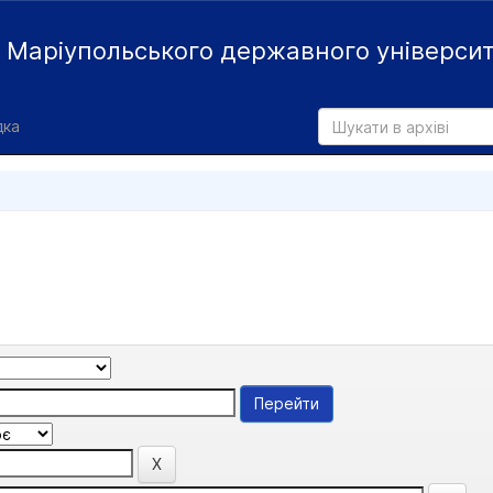
й
Маріупольського державного універси
дка