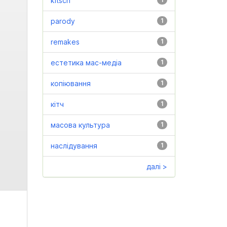
kitsch
parody
1
remakes
1
естетика мас-медіа
1
копіювання
1
кітч
1
масова культура
1
наслідування
1
далі >