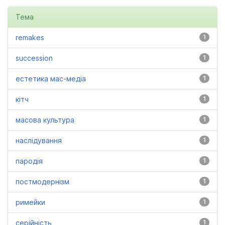
Тема
remakes
1
succession
1
естетика мас-медіа
1
кітч
1
масова культура
1
наслідування
1
пародія
1
постмодернізм
1
римейки
1
серійність
1