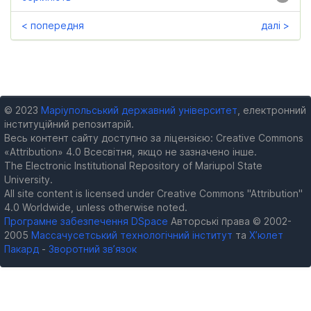
< попередня
далі >
© 2023
Маріупольський державний університет
, електронний
інституційний репозитарій.
Весь контент сайту доступно за ліцензією: Creative Commons
«Attribution» 4.0 Всесвітня, якщо не зазначено інше.
The Electronic Institutional Repository of Mariupol State
University.
All site content is licensed under Creative Commons "Attribution"
4.0 Worldwide, unless otherwise noted.
Програмне забезпечення DSpace
Авторські права © 2002-
2005
Массачусетський технологічний інститут
та
Х’юлет
Пакард
-
Зворотний зв’язок