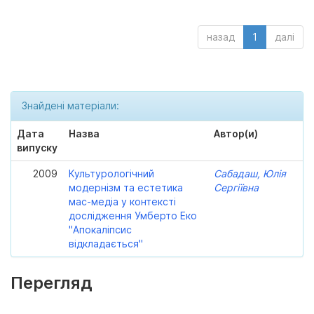
назад
1
далі
Знайдені матеріали:
Дата
Назва
Автор(и)
випуску
2009
Культурологічний
Сабадаш, Юлія
модернізм та естетика
Сергіївна
мас-медіа у контексті
дослідження Умберто Еко
"Апокаліпсис
відкладається"
Перегляд