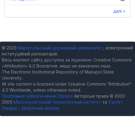
далі >
© 2023
Маріупольський державний університет
, електронний
інституційний репозитарій.
Весь контент сайту доступно за ліцензією: Creative Commons
«Attribution» 4.0 Всесвітня, якщо не зазначено інше.
The Electronic Institutional Repository of Mariupol State
University.
All site content is licensed under Creative Commons "Attribution"
4.0 Worldwide, unless otherwise noted.
Програмне забезпечення DSpace
Авторські права © 2002-
2005
Массачусетський технологічний інститут
та
Х’юлет
Пакард
-
Зворотний зв’язок