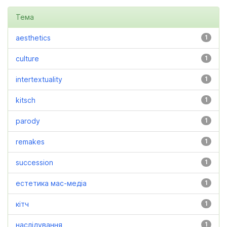
Тема
aesthetics
1
culture
1
intertextuality
1
kitsch
1
parody
1
remakes
1
succession
1
естетика мас-медіа
1
кітч
1
наслідування
1