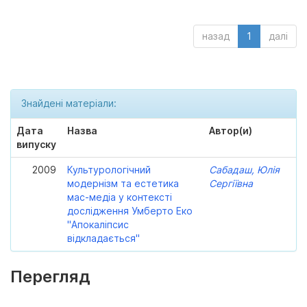
назад
1
далі
Знайдені матеріали:
Дата
Назва
Автор(и)
випуску
2009
Культурологічний
Сабадаш, Юлія
модернізм та естетика
Сергіївна
мас-медіа у контексті
дослідження Умберто Еко
"Апокаліпсис
відкладається"
Перегляд