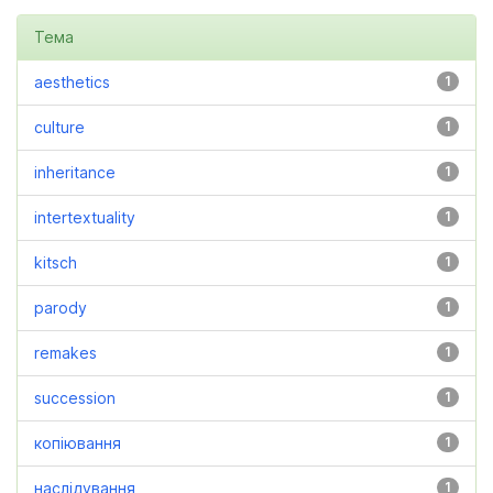
Тема
aesthetics
1
culture
1
inheritance
1
intertextuality
1
kitsch
1
parody
1
remakes
1
succession
1
копіювання
1
наслідування
1