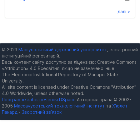
далі >
© 2023
Маріупольський державний університет
, електронний
інституційний репозитарій.
Весь контент сайту доступно за ліцензією: Creative Commons
«Attribution» 4.0 Всесвітня, якщо не зазначено інше.
The Electronic Institutional Repository of Mariupol State
University.
All site content is licensed under Creative Commons "Attribution"
4.0 Worldwide, unless otherwise noted.
Програмне забезпечення DSpace
Авторські права © 2002-
2005
Массачусетський технологічний інститут
та
Х’юлет
Пакард
-
Зворотний зв’язок