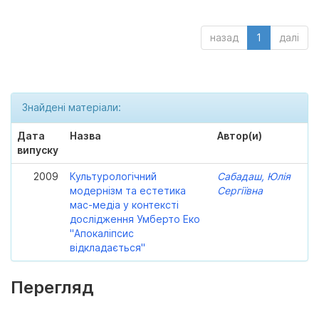
назад
1
далі
Знайдені матеріали:
Дата
Назва
Автор(и)
випуску
2009
Культурологічний
Сабадаш, Юлія
модернізм та естетика
Сергіївна
мас-медіа у контексті
дослідження Умберто Еко
"Апокаліпсис
відкладається"
Перегляд