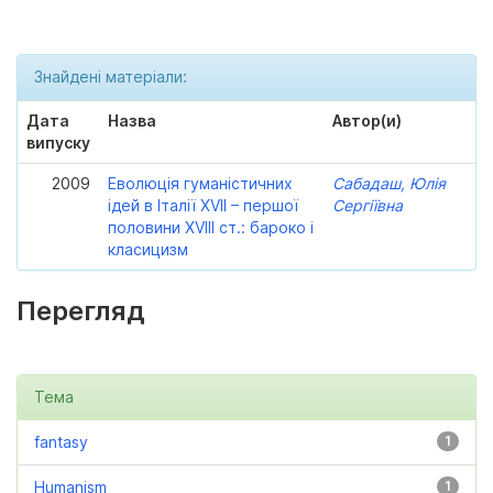
Знайдені матеріали:
Дата
Назва
Автор(и)
випуску
2009
Еволюція гуманістичних
Сабадаш, Юлія
ідей в Італії XVII – першої
Сергіївна
половини XVIII ст.: бароко і
класицизм
Перегляд
Тема
fantasy
1
Humanism
1