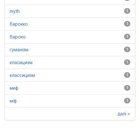
myth
1
барокко
1
бароко
1
гуманізм
1
класицизм
1
классицизм
1
миф
1
міф
1
далі >