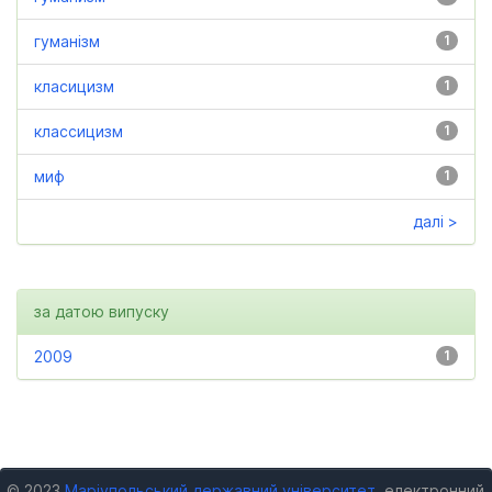
гуманізм
1
класицизм
1
классицизм
1
миф
1
далі >
за датою випуску
2009
1
© 2023
Маріупольський державний університет
, електронний