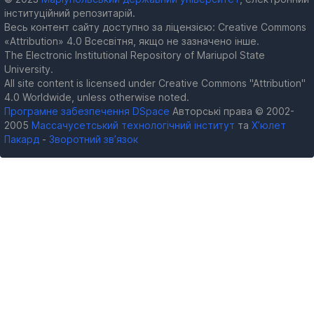
інституційний репозитарій.
Весь контент сайту доступно за ліцензією: Creative Commons
«Attribution» 4.0 Всесвітня, якщо не зазначено інше.
The Electronic Institutional Repository of Mariupol State
University.
All site content is licensed under Creative Commons "Attribution"
4.0 Worldwide, unless otherwise noted.
Програмне забезпечення DSpace
Авторські права © 2002-
2005
Массачусетський технологічний інститут
та
Х’юлет
Пакард
-
Зворотний зв’язок