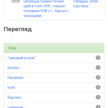
2009
Еволюція гуманістичних
Сабадаш, Юлія
ідей в Італії XVII – першої
Сергіївна
половини XVIII ст.: бароко і
класицизм
Перегляд
Тема
"швидкий розум"
1
fantasy
1
Humanism
1
myth
1
барокко
1
гуманизм
1