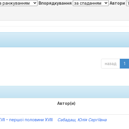
Впорядкування
Автори
назад
1
Автор(и)
VII – першої половини XVIII
Сабадаш, Юлія Сергіївна