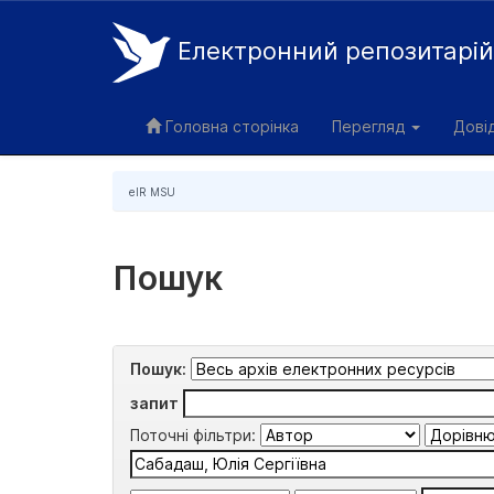
Електронний репозитарі
Skip
navigation
Головна сторінка
Перегляд
Дові
eIR MSU
Пошук
Пошук:
запит
Поточні фільтри: