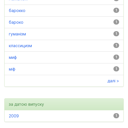
барокко
1
бароко
1
гуманізм
1
классицизм
1
миф
1
міф
1
далі >
за датою випуску
2009
1