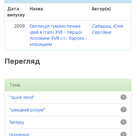
Дата
Назва
Автор(и)
випуску
2009
Еволюція гуманістичних
Сабадаш, Юлія
ідей в Італії XVII – першої
Сергіївна
половини XVIII ст.: бароко і
класицизм
Перегляд
Тема
"quick mind"
1
"швидкий розум"
1
fantasy
1
Humanism
1