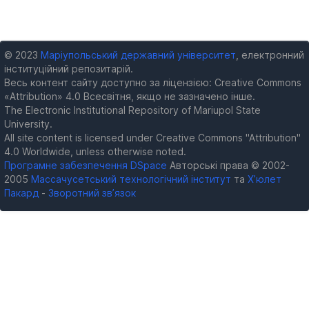
© 2023
Маріупольський державний університет
, електронний
інституційний репозитарій.
Весь контент сайту доступно за ліцензією: Creative Commons
«Attribution» 4.0 Всесвітня, якщо не зазначено інше.
The Electronic Institutional Repository of Mariupol State
University.
All site content is licensed under Creative Commons "Attribution"
4.0 Worldwide, unless otherwise noted.
Програмне забезпечення DSpace
Авторські права © 2002-
2005
Массачусетський технологічний інститут
та
Х’юлет
Пакард
-
Зворотний зв’язок