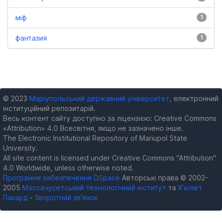
міф
1
фантазия
1
© 2023
Маріупольський державний університет
, електронний
інституційний репозитарій.
Весь контент сайту доступно за ліцензією: Creative Commons
«Attribution» 4.0 Всесвітня, якщо не зазначено інше.
The Electronic Institutional Repository of Mariupol State
University.
All site content is licensed under Creative Commons "Attribution"
4.0 Worldwide, unless otherwise noted.
Програмне забезпечення DSpace
Авторські права © 2002-
2005
Массачусетський технологічний інститут
та
Х’юлет
Пакард
-
Зворотний зв’язок