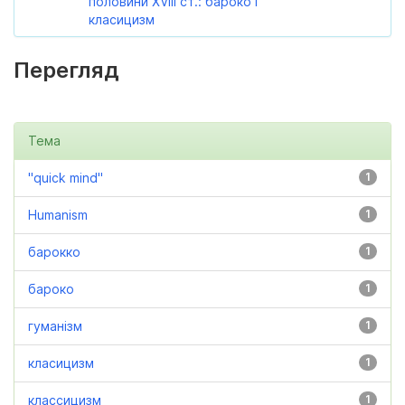
половини XVIII ст.: бароко і
класицизм
Перегляд
Тема
"quick mind"
1
Humanism
1
барокко
1
бароко
1
гуманізм
1
класицизм
1
классицизм
1