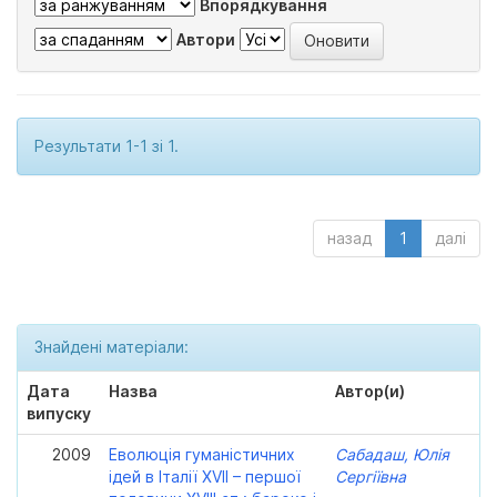
Впорядкування
Автори
Результати 1-1 зі 1.
назад
1
далі
Знайдені матеріали:
Дата
Назва
Автор(и)
випуску
2009
Еволюція гуманістичних
Сабадаш, Юлія
ідей в Італії XVII – першої
Сергіївна