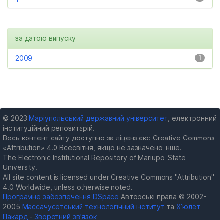
за датою випуску
2009
1
© 2023
Маріупольський державний університет
, електронний
інституційний репозитарій.
Весь контент сайту доступно за ліцензією: Creative Commons
«Attribution» 4.0 Всесвітня, якщо не зазначено інше.
The Electronic Institutional Repository of Mariupol State
University.
All site content is licensed under Creative Commons "Attribution"
4.0 Worldwide, unless otherwise noted.
Програмне забезпечення DSpace
Авторські права © 2002-
2005
Массачусетський технологічний інститут
та
Х’юлет
Пакард
-
Зворотний зв’язок