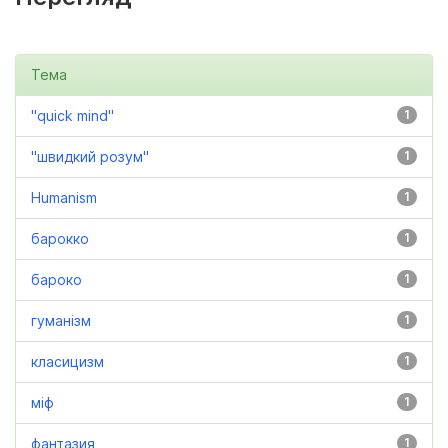
Тема
"quick mind"
1
"швидкий розум"
1
Humanism
1
барокко
1
бароко
1
гуманізм
1
класицизм
1
міф
1
фантазия
1