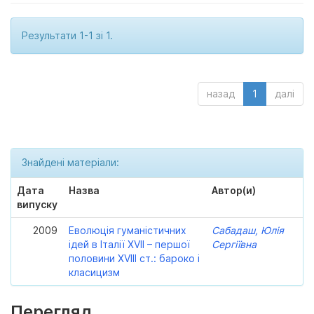
Результати 1-1 зі 1.
назад
1
далі
Знайдені матеріали:
Дата
Назва
Автор(и)
випуску
2009
Еволюція гуманістичних
Сабадаш, Юлія
ідей в Італії XVII – першої
Сергіївна
половини XVIII ст.: бароко і
класицизм
Перегляд