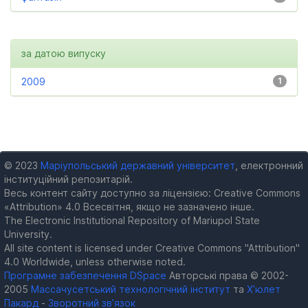
за датою випуску
2009
1
© 2023
Маріупольський державний університет
, електронний
інституційний репозитарій.
Весь контент сайту доступно за ліцензією: Creative Commons
«Attribution» 4.0 Всесвітня, якщо не зазначено інше.
The Electronic Institutional Repository of Mariupol State
University.
All site content is licensed under Creative Commons "Attribution"
4.0 Worldwide, unless otherwise noted.
Програмне забезпечення DSpace
Авторські права © 2002-
2005
Массачусетський технологічний інститут
та
Х’юлет
Пакард
-
Зворотний зв’язок