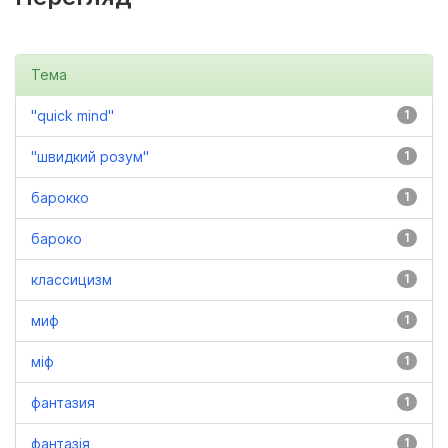
Тема
"quick mind"
1
"швидкий розум"
1
барокко
1
бароко
1
классицизм
1
миф
1
міф
1
фантазия
1
фантазія
1