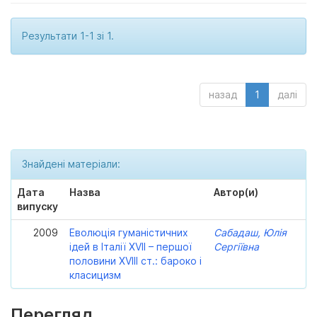
Результати 1-1 зі 1.
назад
1
далі
Знайдені матеріали:
Дата
Назва
Автор(и)
випуску
2009
Еволюція гуманістичних
Сабадаш, Юлія
ідей в Італії XVII – першої
Сергіївна
половини XVIII ст.: бароко і
класицизм
Перегляд