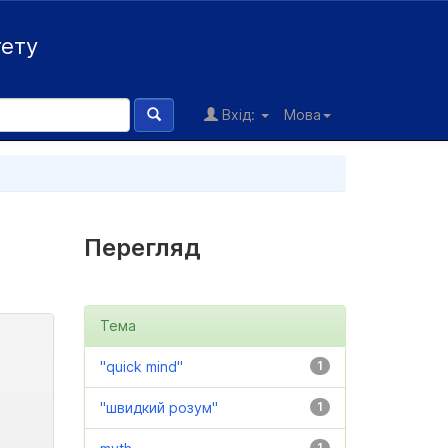
тету
Вхід:
Мова
Перегляд
Тема
"quick mind"
1
"швидкий розум"
1
1