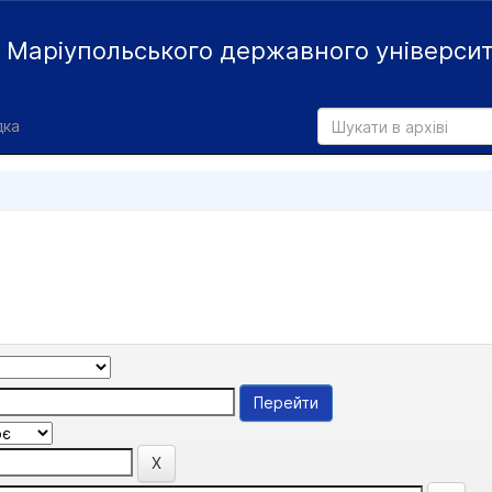
й
Маріупольського державного універси
дка