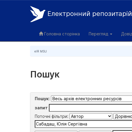
Електронний репозитарі
Skip
navigation
Головна сторінка
Перегляд
Дові
eIR MSU
Пошук
Пошук:
запит
Поточні фільтри: