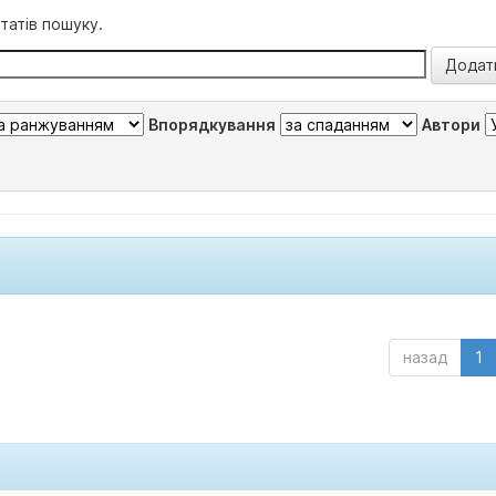
татів пошуку.
Впорядкування
Автори
назад
1