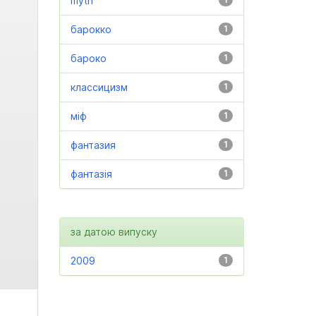
myth
барокко
1
бароко
1
классицизм
1
міф
1
фантазия
1
фантазія
1
за датою випуску
2009
1