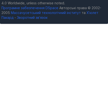
4.0 Worldwide, unless otherwise noted.
Програмне забезпечення DSpace
Авторські права © 2002-
2005
Массачусетський технологічний інститут
та
Х’юлет
Пакард
-
Зворотний зв’язок