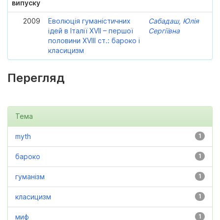
випуску
2009
Еволюція гуманістичних
Сабадаш, Юлія
ідей в Італії XVII – першої
Сергіївна
половини XVIII ст.: бароко і
класицизм
Перегляд
Тема
myth
1
бароко
1
гуманізм
1
класицизм
1
миф
1