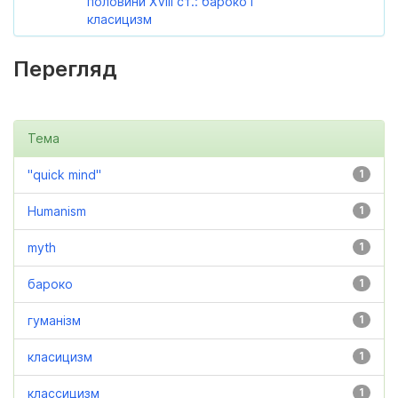
половини XVIII ст.: бароко і
класицизм
Перегляд
Тема
"quick mind"
1
Humanism
1
myth
1
бароко
1
гуманізм
1
класицизм
1
классицизм
1