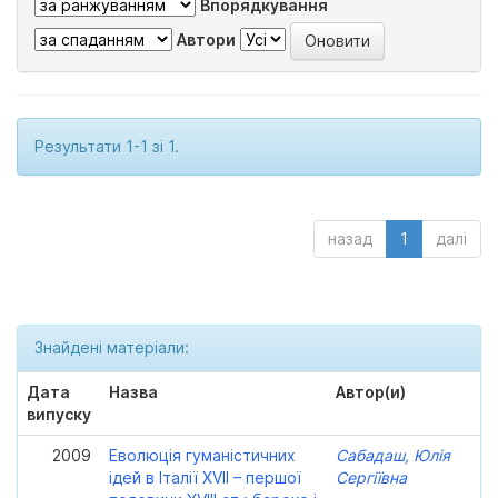
Впорядкування
Автори
Результати 1-1 зі 1.
назад
1
далі
Знайдені матеріали:
Дата
Назва
Автор(и)
випуску
2009
Еволюція гуманістичних
Сабадаш, Юлія
ідей в Італії XVII – першої
Сергіївна