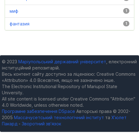
миф
1
фантазия
1
© 2023
Маріупольський державний університет
, електронний
інституційний репозитарій.
Весь контент сайту доступно за ліцензією: Creative Commons
«Attribution» 4.0 Всесвітня, якщо не зазначено інше.
The Electronic Institutional Repository of Mariupol State
University.
All site content is licensed under Creative Commons "Attribution"
4.0 Worldwide, unless otherwise noted.
Програмне забезпечення DSpace
Авторські права © 2002-
2005
Массачусетський технологічний інститут
та
Х’юлет
Пакард
-
Зворотний зв’язок