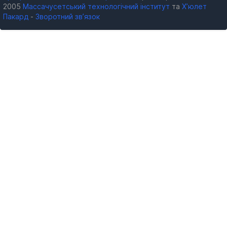
2005
Массачусетський технологічний інститут
та
Х’юлет
Пакард
-
Зворотний зв’язок