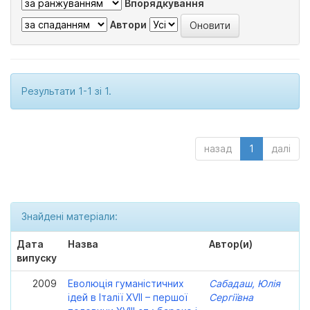
Впорядкування
Автори
Результати 1-1 зі 1.
назад
1
далі
Знайдені матеріали:
Дата
Назва
Автор(и)
випуску
2009
Еволюція гуманістичних
Сабадаш, Юлія
ідей в Італії XVII – першої
Сергіївна