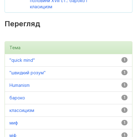
половини XVIII ст.: бароко і
класицизм
Перегляд
Тема
"quick mind"
1
"швидкий розум"
1
Humanism
1
бароко
1
классицизм
1
миф
1
міф
1