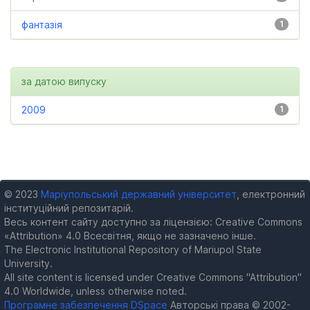
фантазія
1
за датою випуску
2009
1
© 2023
Маріупольський державний університет
, електронний
інституційний репозитарій.
Весь контент сайту доступно за ліцензією: Creative Commons
«Attribution» 4.0 Всесвітня, якщо не зазначено інше.
The Electronic Institutional Repository of Mariupol State
University.
All site content is licensed under Creative Commons "Attribution"
4.0 Worldwide, unless otherwise noted.
Програмне забезпечення DSpace
Авторські права © 2002-