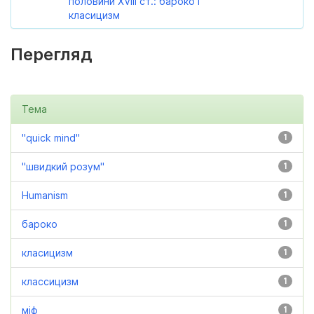
половини XVIII ст.: бароко і
класицизм
Перегляд
Тема
"quick mind"
1
"швидкий розум"
1
Humanism
1
бароко
1
класицизм
1
классицизм
1
міф
1