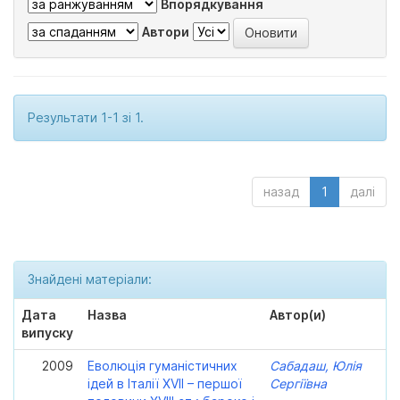
Впорядкування
Автори
Результати 1-1 зі 1.
назад
1
далі
Знайдені матеріали:
Дата
Назва
Автор(и)
випуску
2009
Еволюція гуманістичних
Сабадаш, Юлія
ідей в Італії XVII – першої
Сергіївна