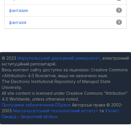
фантазия
1
фантазія
1
© 2023
Маріупольський державний університет
, електронний
інституційний репозитарій.
Весь контент сайту доступно за ліцензією: Creative Commons
«Attribution» 4.0 Всесвітня, якщо не зазначено інше.
The Electronic Institutional Repository of Mariupol State
University.
All site content is licensed under Creative Commons "Attribution"
4.0 Worldwide, unless otherwise noted.
Програмне забезпечення DSpace
Авторські права © 2002-
2005
Массачусетський технологічний інститут
та
Х’юлет
Пакард
-
Зворотний зв’язок