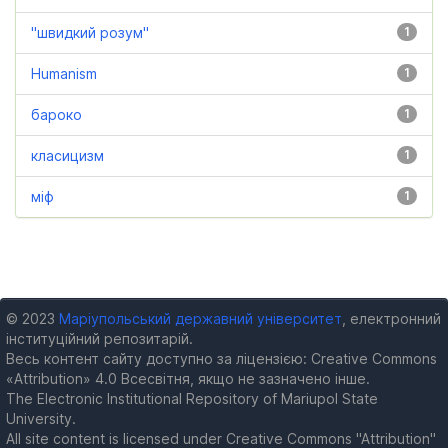
"швидкий розум"
1
Humanism
1
бароко
1
класицизм
1
міф
1
© 2023
Маріупольський державний університет
, електронний
інституційний репозитарій.
Весь контент сайту доступно за ліцензією: Creative Commons
«Attribution» 4.0 Всесвітня, якщо не зазначено інше.
The Electronic Institutional Repository of Mariupol State
University.
All site content is licensed under Creative Commons "Attribution"