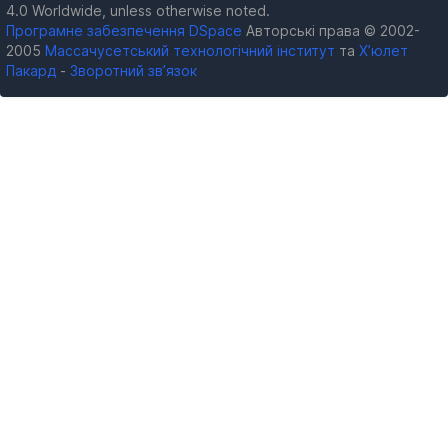
4.0 Worldwide, unless otherwise noted.
Програмне забезпечення DSpace
Авторські права © 2002-
2005
Массачусетський технологічний інститут
та
Х’юлет
Пакард
-
Зворотний зв’язок