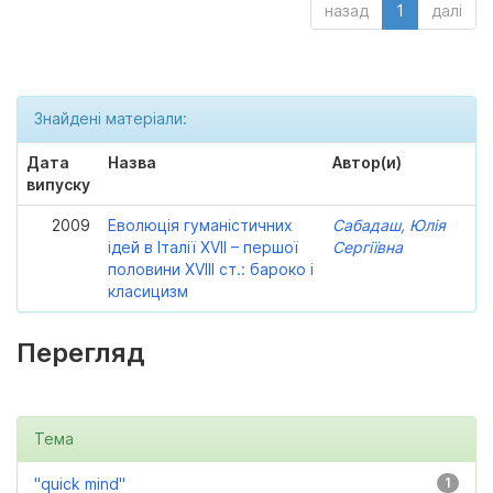
назад
1
далі
Знайдені матеріали:
Дата
Назва
Автор(и)
випуску
2009
Еволюція гуманістичних
Сабадаш, Юлія
ідей в Італії XVII – першої
Сергіївна
половини XVIII ст.: бароко і
класицизм
Перегляд
Тема
"quick mind"
1