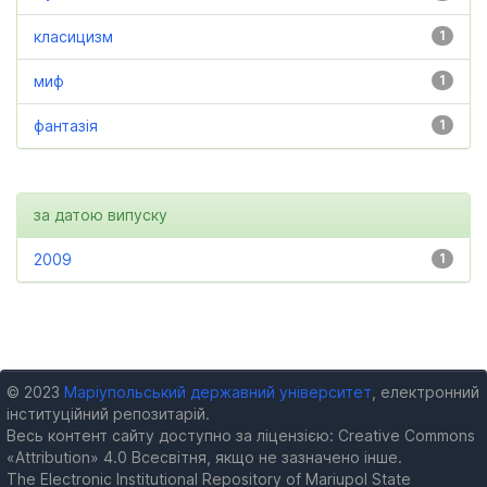
класицизм
1
миф
1
фантазія
1
за датою випуску
2009
1
© 2023
Маріупольський державний університет
, електронний
інституційний репозитарій.
Весь контент сайту доступно за ліцензією: Creative Commons
«Attribution» 4.0 Всесвітня, якщо не зазначено інше.
The Electronic Institutional Repository of Mariupol State