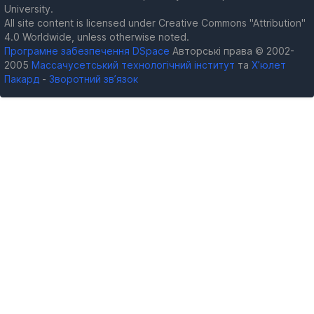
University.
All site content is licensed under Creative Commons "Attribution"
4.0 Worldwide, unless otherwise noted.
Програмне забезпечення DSpace
Авторські права © 2002-
2005
Массачусетський технологічний інститут
та
Х’юлет
Пакард
-
Зворотний зв’язок