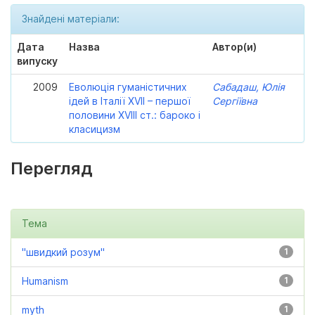
Знайдені матеріали:
Дата
Назва
Автор(и)
випуску
2009
Еволюція гуманістичних
Сабадаш, Юлія
ідей в Італії XVII – першої
Сергіївна
половини XVIII ст.: бароко і
класицизм
Перегляд
Тема
"швидкий розум"
1
Humanism
1
myth
1