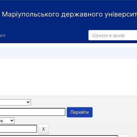
й
Маріупольського державного універси
дка