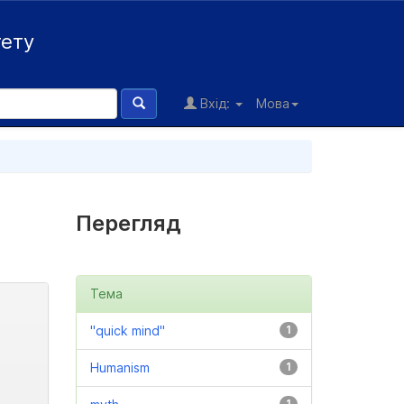
тету
Вхід:
Мова
Перегляд
Тема
"quick mind"
1
Humanism
1
1