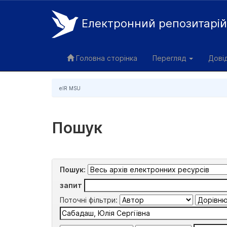
Електронний репозитарі
Skip
navigation
Головна сторінка
Перегляд
Дові
eIR MSU
Пошук
Пошук:
запит
Поточні фільтри: