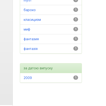
myth
бароко
1
класицизм
1
миф
1
фантазия
1
фантазія
1
за датою випуску
2009
1