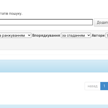
татів пошуку.
Впорядкування
Автори
назад
1