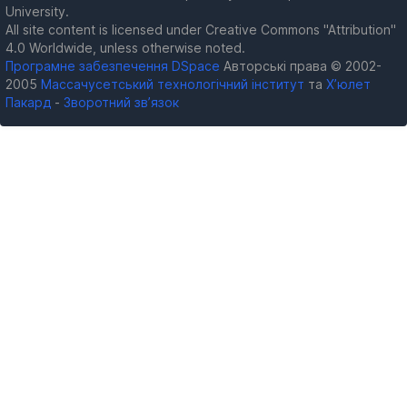
University.
All site content is licensed under Creative Commons "Attribution"
4.0 Worldwide, unless otherwise noted.
Програмне забезпечення DSpace
Авторські права © 2002-
2005
Массачусетський технологічний інститут
та
Х’юлет
Пакард
-
Зворотний зв’язок