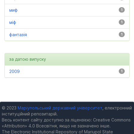
миф
1
міф
1
фантазія
1
за датою випуску
2009
1
© 2023
Маріупольський державний університет
, електронний
інституційний репозитарій.
Весь контент сайту доступно за ліцензією: Creative Commons
«Attribution» 4.0 Всесвітня, якщо не зазначено інше.
The Electronic Institutional Repository of Mariupol State