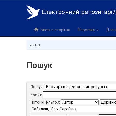
Електронний репозитарі
Skip
navigation
Головна сторінка
Перегляд
Дові
eIR MSU
Пошук
Пошук:
запит
Поточні фільтри: