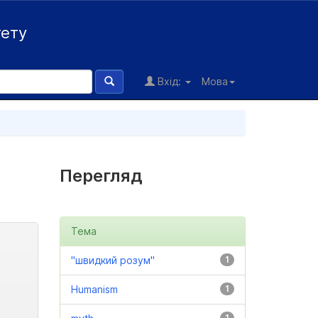
тету
Вхід:
Мова
Перегляд
Тема
"швидкий розум"
1
Humanism
1
1