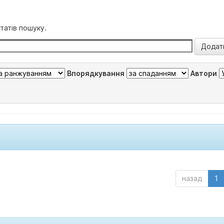
татів пошуку.
Впорядкування
Автори
назад
1