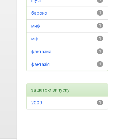
myth
бароко
1
миф
1
міф
1
фантазия
1
фантазія
1
за датою випуску
2009
1