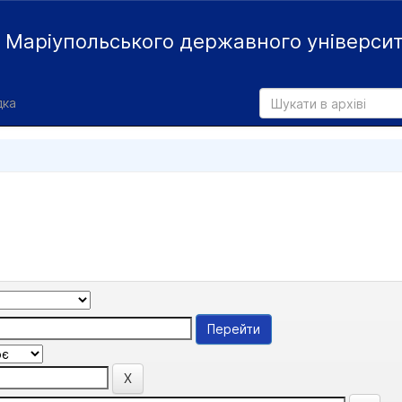
й
Маріупольського державного універси
дка