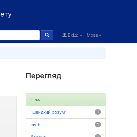
тету
Вхід:
Мова
Перегляд
Тема
"швидкий розум"
1
myth
1
1