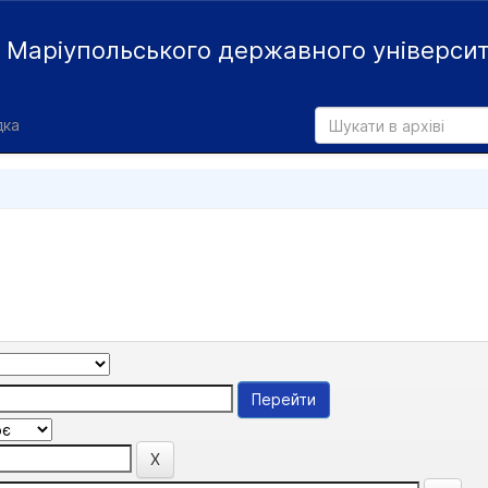
й
Маріупольського державного універси
дка