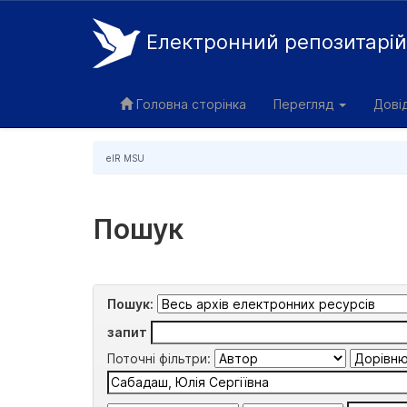
Електронний репозитарі
Skip
navigation
Головна сторінка
Перегляд
Дові
eIR MSU
Пошук
Пошук:
запит
Поточні фільтри: