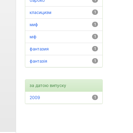
бароко
класицизм
1
миф
1
міф
1
фантазия
1
фантазія
1
за датою випуску
2009
1