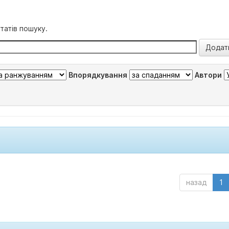
татів пошуку.
Впорядкування
Автори
назад
1